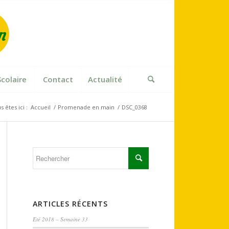
Scolaire
Contact
Actualité
s êtes ici :
Accueil
/
Promenade en main
/
DSC_0368
ARTICLES RÉCENTS
Eté 2018 – Semaine 33