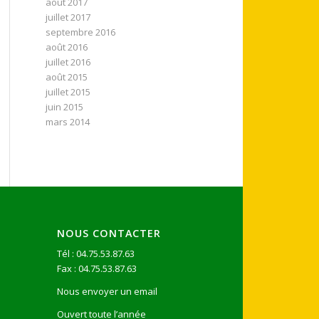
août 2017
juillet 2017
septembre 2016
août 2016
juillet 2016
août 2015
juillet 2015
juin 2015
mars 2014
NOUS CONTACTER
Tél : 04.75.53.87.63
Fax : 04.75.53.87.63
Nous envoyer un email
Ouvert toute l’année